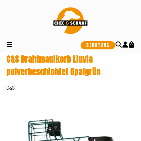
alt springen
BERATUNG
C&S Drahtmaulkorb Lluvia
pulverbeschichtet Opalgrün
C&S
Bildergalerie überspringen