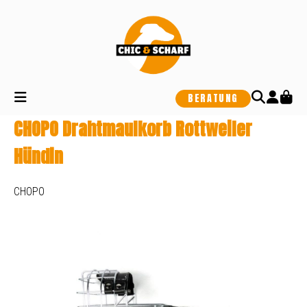
alt springen
BERATUNG
CHOPO Drahtmaulkorb Rottweiler
Hündin
CHOPO
Bildergalerie überspringen