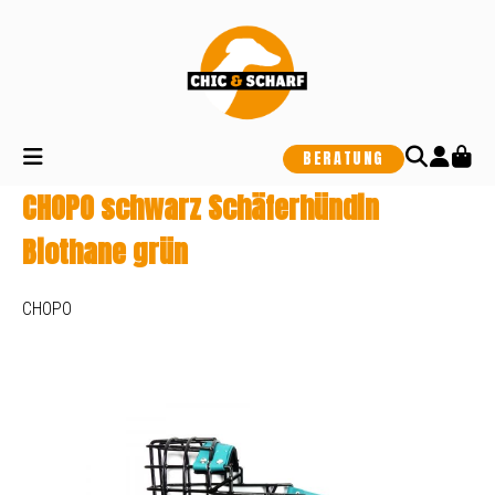
alt springen
BERATUNG
CHOPO schwarz Schäferhündin
Biothane grün
CHOPO
Bildergalerie überspringen