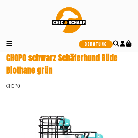
alt springen
BERATUNG
CHOPO schwarz Schäferhund Rüde
Biothane grün
CHOPO
Bildergalerie überspringen