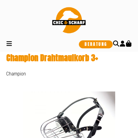
alt springen
BERATUNG
Champion Drahtmaulkorb 3+
Champion
Bildergalerie überspringen