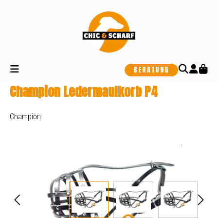
alt springen
BERATUNG
Champion Ledermaulkorb P4
Champion
Bildergalerie überspringen