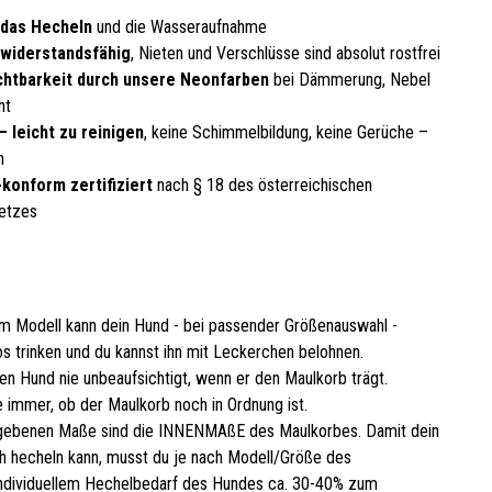
 das Hecheln
und die Wasseraufnahme
 widerstandsfähig
, Nieten und Verschlüsse sind absolut rostfrei
chtbarkeit durch unsere Neonfarben
bei Dämmerung, Nebel
ht
– leicht zu reinigen
, keine Schimmelbildung, keine Gerüche –
n
konform zertifiziert
nach § 18 des österreichischen
etzes
m Modell kann dein Hund - bei passender Größenauswahl -
s trinken und du kannst ihn mit Leckerchen belohnen.
en Hund nie unbeaufsichtigt, wenn er den Maulkorb trägt.
 immer, ob der Maulkorb noch in Ordnung ist.
gebenen Maße sind die INNENMAßE des Maulkorbes. Damit dein
 hecheln kann, musst du je nach Modell/Größe des
ndividuellem Hechelbedarf des Hundes ca. 30-40% zum