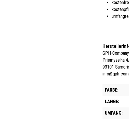
kostenfre
kostenpfl
umfangre
Herstellerin
GPH-Company s
Priemyselna 4
93101 Samorin
info@gph-com
FARBE:
LÄNGE:
UMFANG: