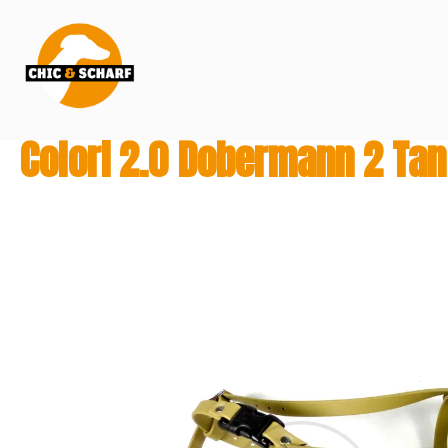
springen
Zur Hauptnavigation springen
Colori 2.0 Dobermann 2 Tan
Bildergalerie überspringen