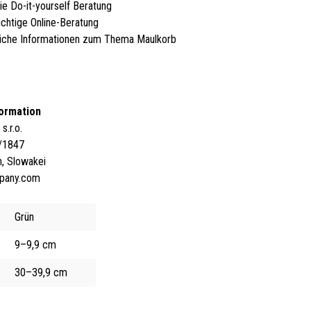
ie Do-it-yourself Beratung
ichtige Online-Beratung
iche Informationen zum Thema Maulkorb
formation
.r.o.
/1847
, Slowakei
pany.com
Grün
9–9,9 cm
30–39,9 cm