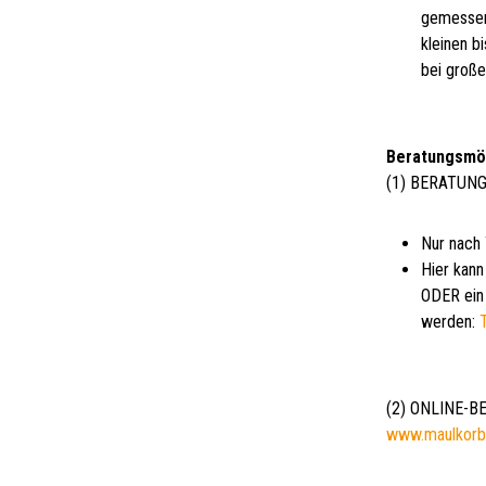
gemessen
kleinen b
bei groß
Beratungsmö
(1) BERATUNG
Nur nach
Hier kann
ODER ein 
werden:
(2) ONLINE-
www.maulkorb