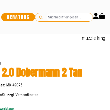
BERATUNG
muzzle king
g
i 2.0 Dobermann 2 Tan
er:
MK-49075
wSt. zzgl. Versandkosten
 werktage