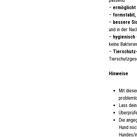
passend
–
ermöglicht
–
formstabil,
–
bessere Si
und in der Nac
–
hygienisch 
keine Bakterie
–
Tierschutz-
Tierschutzges
Hinweise
Mit diese
problemlo
Lass dein
Überprüfe
Die ange
Hund noch
Hundes/i