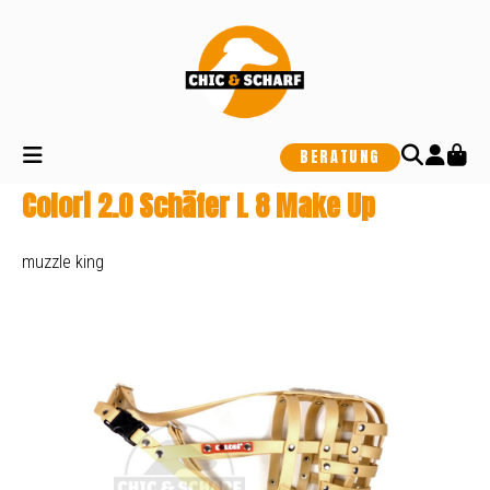
alt springen
BERATUNG
Colori 2.0 Schäfer L 8 Make Up
muzzle king
Bildergalerie überspringen