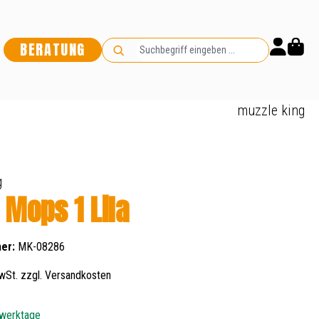
BERATUNG
muzzle king
g
 Mops 1 Lila
er:
MK-08286
wSt. zzgl. Versandkosten
 werktage