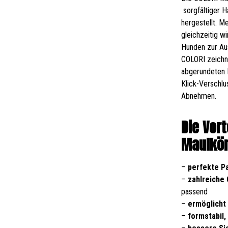
sorgfältiger 
hergestellt. M
gleichzeitig w
Hunden zur Au
COLORI zeichne
abgerundeten 
Klick-Verschlu
Abnehmen.
Die Vor
Maulkör
–
perfekte P
–
zahlreiche
passend
–
ermöglicht
–
formstabil,