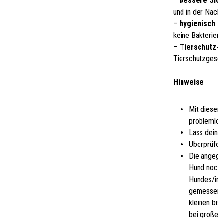
–
bessere Si
und in der Nac
–
hygienisch 
keine Bakterie
–
Tierschutz-
Tierschutzges
Hinweise
Mit diese
problemlo
Lass dein
Überprüfe
Die ange
Hund noch
Hundes/i
gemessen
kleinen b
bei groß