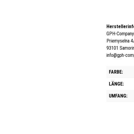
Herstellerin
GPH-Company s
Priemyselna 4
93101 Samorin
info@gph-com
FARBE:
LÄNGE:
UMFANG: