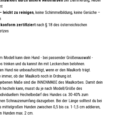
chtbarkeit durch unsere Neonfarben
bei Dämmerung, Nebel
ht
– leicht zu reinigen
, keine Schimmelbildung, keine Gerüche –
n
konform zertifiziert
nach § 18 des österreichischen
etzes
m Modell kann dein Hund - bei passender Größenauswahl -
s trinken und du kannst ihn mit Leckerchen belohnen.
en Hund nie unbeaufsichtigt, wenn er den Maulkorb trägt.
 immer, ob der Maulkorb noch in Ordnung ist.
gebenen Maße sind die INNENMAßE des Maulkorbes. Damit dein
 hecheln kann, musst du je nach Modell/Größe des
ndividuellem Hechelbedarf des Hundes ca. 30-40% zum
en Schnauzenumfang dazugeben. Bei der Länge solltest du bei
is mittelgroßen Hunden zwischen 0,5 bis ca. 1-1,5 cm addieren,
en Hunden max. 2 cm.