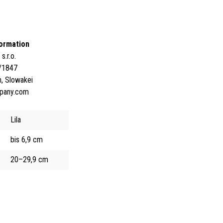
formation
.r.o.
/1847
, Slowakei
pany.com
Lila
bis 6,9 cm
20–29,9 cm