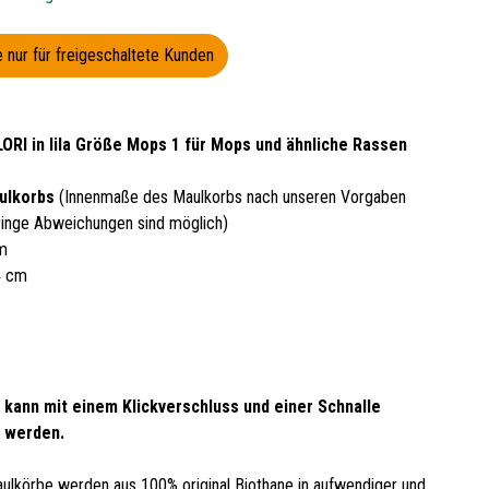
 nur für freigeschaltete Kunden
ORI in lila Größe Mops 1 für Mops und ähnliche Rassen
ulkorbs
(Innenmaße des Maulkorbs nach unseren Vorgaben
inge Abweichungen sind möglich)
cm
4 cm
 kann mit einem Klickverschluss und einer Schnalle
 werden.
ulkörbe werden aus 100% original Biothane in aufwendiger und