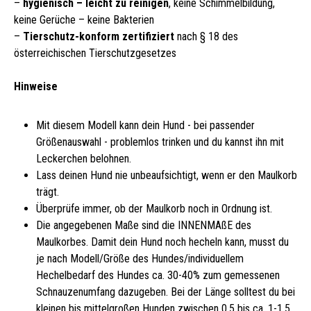
–
hygienisch – leicht zu reinigen
, keine Schimmelbildung,
keine Gerüche – keine Bakterien
–
Tierschutz-konform zertifiziert
nach § 18 des
österreichischen Tierschutzgesetzes
Hinweise
Mit diesem Modell kann dein Hund - bei passender
Größenauswahl - problemlos trinken und du kannst ihn mit
Leckerchen belohnen.
Lass deinen Hund nie unbeaufsichtigt, wenn er den Maulkorb
trägt.
Überprüfe immer, ob der Maulkorb noch in Ordnung ist.
Die angegebenen Maße sind die INNENMAßE des
Maulkorbes. Damit dein Hund noch hecheln kann, musst du
je nach Modell/Größe des Hundes/individuellem
Hechelbedarf des Hundes ca. 30-40% zum gemessenen
Schnauzenumfang dazugeben. Bei der Länge solltest du bei
kleinen bis mittelgroßen Hunden zwischen 0,5 bis ca. 1-1,5