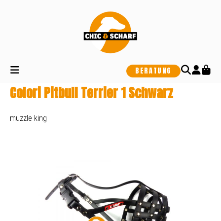
alt springen
BERATUNG
Colori Pitbull Terrier 1 Schwarz
muzzle king
Bildergalerie überspringen