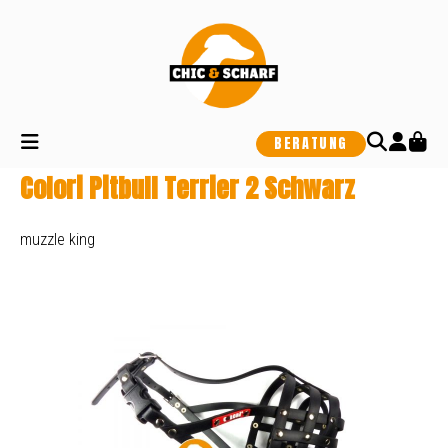
alt springen
BERATUNG
Colori Pitbull Terrier 2 Schwarz
muzzle king
Bildergalerie überspringen