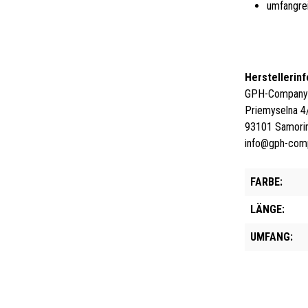
umfangre
Herstellerin
GPH-Company s
Priemyselna 4
93101 Samorin
info@gph-com
FARBE:
LÄNGE:
UMFANG: