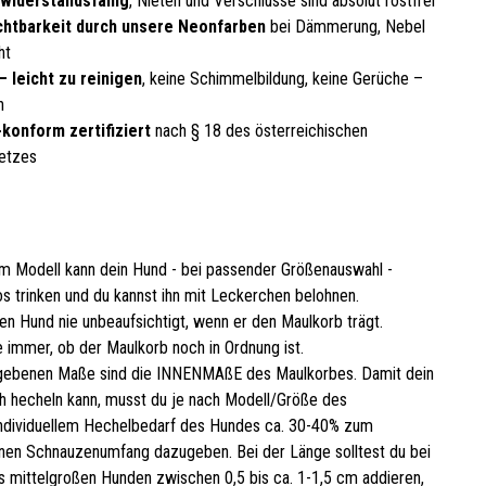
 widerstandsfähig
, Nieten und Verschlüsse sind absolut rostfrei
chtbarkeit durch unsere Neonfarben
bei Dämmerung, Nebel
ht
– leicht zu reinigen
, keine Schimmelbildung, keine Gerüche –
n
konform zertifiziert
nach § 18 des österreichischen
etzes
m Modell kann dein Hund - bei passender Größenauswahl -
s trinken und du kannst ihn mit Leckerchen belohnen.
en Hund nie unbeaufsichtigt, wenn er den Maulkorb trägt.
 immer, ob der Maulkorb noch in Ordnung ist.
gebenen Maße sind die INNENMAßE des Maulkorbes. Damit dein
 hecheln kann, musst du je nach Modell/Größe des
ndividuellem Hechelbedarf des Hundes ca. 30-40% zum
en Schnauzenumfang dazugeben. Bei der Länge solltest du bei
is mittelgroßen Hunden zwischen 0,5 bis ca. 1-1,5 cm addieren,