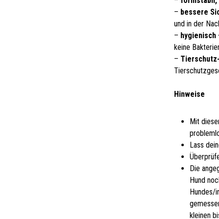
–
formstabil,
–
bessere Si
und in der Nac
–
hygienisch 
keine Bakterie
–
Tierschutz-
Tierschutzges
Hinweise
Mit diese
problemlo
Lass dein
Überprüfe
Die ange
Hund noch
Hundes/i
gemessen
kleinen b