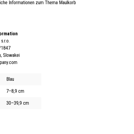
iche Informationen zum Thema Maulkorb
formation
.r.o.
/1847
, Slowakei
pany.com
Blau
7–8,9 cm
30–39,9 cm