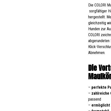
Die COLORI Ma
sorgfältiger 
hergestellt. M
gleichzeitig w
Hunden zur Au
COLORI zeichne
abgerundeten 
Klick-Verschlu
Abnehmen.
Die Vor
Maulkör
–
perfekte P
–
zahlreiche
passend
–
ermöglicht