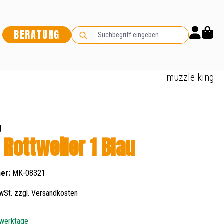
BERATUNG
muzzle king
g
 Rottweiler 1 Blau
er:
MK-08321
wSt. zzgl. Versandkosten
 werktage