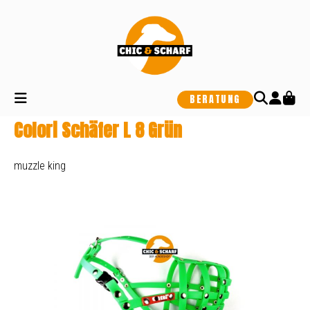
alt springen
BERATUNG
Colori Schäfer L 8 Grün
muzzle king
Bildergalerie überspringen