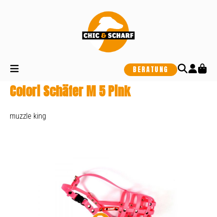
alt springen
BERATUNG
Colori Schäfer M 5 Pink
muzzle king
Bildergalerie überspringen