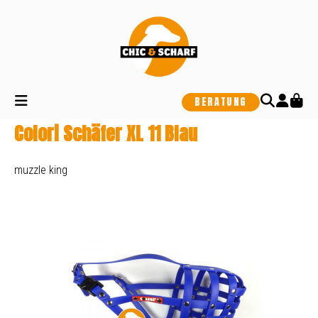
alt springen
BERATUNG
Colori Schäfer XL 11 Blau
muzzle king
Bildergalerie überspringen