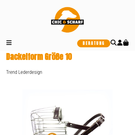
alt springen
BERATUNG
Dackelform Größe 10
Trend Lederdesign
Bildergalerie überspringen