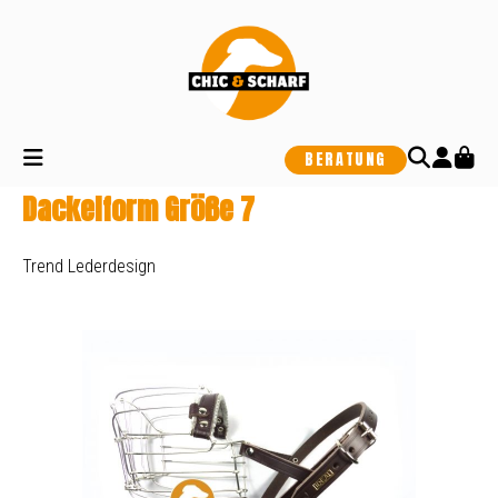
alt springen
BERATUNG
Dackelform Größe 7
Trend Lederdesign
Bildergalerie überspringen