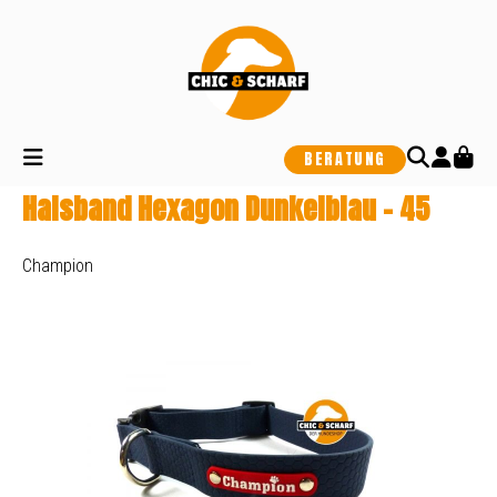
alt springen
BERATUNG
Halsband Hexagon Dunkelblau - 45
Champion
Bildergalerie überspringen