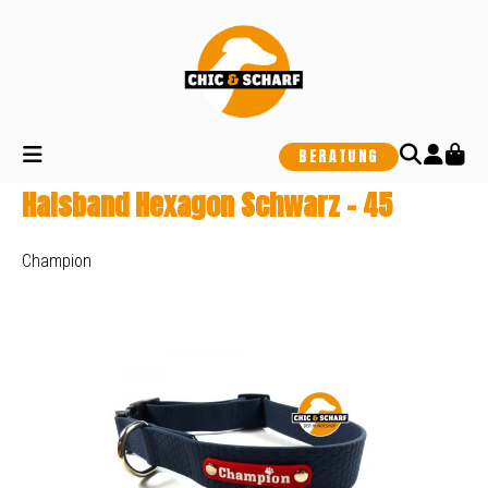
alt springen
BERATUNG
Halsband Hexagon Schwarz - 45
Champion
Bildergalerie überspringen