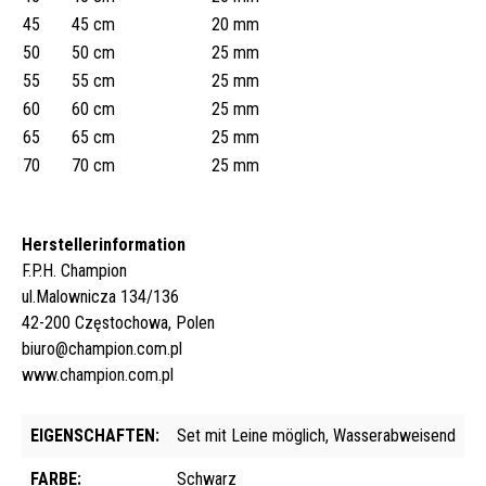
45
45 cm
20 mm
50
50 cm
25 mm
55
55 cm
25 mm
60
60 cm
25 mm
65
65 cm
25 mm
70
70 cm
25 mm
Herstellerinformation
F.P.H. Champion
ul.Malownicza 134/136
42-200 Częstochowa, Polen
biuro@champion.com.pl
www.champion.com.pl
EIGENSCHAFTEN:
Set mit Leine möglich, Wasserabweisend
FARBE:
Schwarz