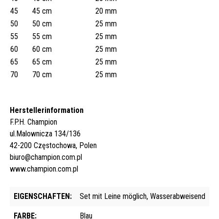
45
45 cm
20 mm
50
50 cm
25 mm
55
55 cm
25 mm
60
60 cm
25 mm
65
65 cm
25 mm
70
70 cm
25 mm
Herstellerinformation
F.P.H. Champion
ul.Malownicza 134/136
42-200 Częstochowa, Polen
biuro@champion.com.pl
www.champion.com.pl
EIGENSCHAFTEN:
Set mit Leine möglich, Wasserabweisend
FARBE:
Blau