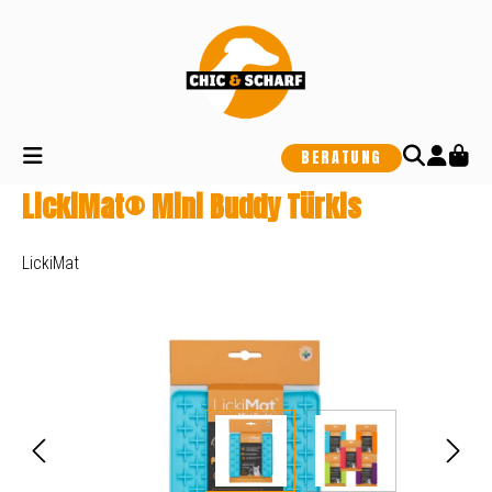
alt springen
BERATUNG
LickiMat® Mini Buddy Türkis
LickiMat
Bildergalerie überspringen