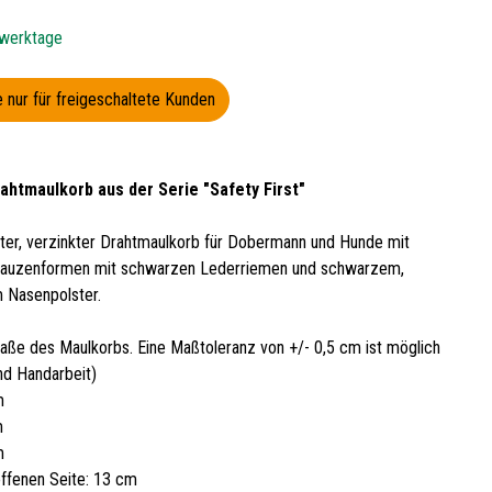
 werktage
 nur für freigeschaltete Kunden
ahtmaulkorb aus der Serie "Safety First"
hter, verzinkter Drahtmaulkorb für Dobermann und Hunde mit
nauzenformen mit schwarzen Lederriemen und schwarzem,
m Nasenpolster.
aße des Maulkorbs. Eine Maßtoleranz von +/- 0,5 cm ist möglich
nd Handarbeit)
m
m
m
offenen Seite: 13 cm