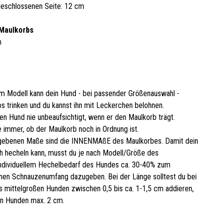
geschlossenen Seite: 12 cm
Maulkorbs
​
m Modell kann dein Hund - bei passender Größenauswahl -
s trinken und du kannst ihn mit Leckerchen belohnen.
en Hund nie unbeaufsichtigt, wenn er den Maulkorb trägt.
 immer, ob der Maulkorb noch in Ordnung ist.
gebenen Maße sind die INNENMAßE des Maulkorbes. Damit dein
 hecheln kann, musst du je nach Modell/Größe des
ndividuellem Hechelbedarf des Hundes ca. 30-40% zum
en Schnauzenumfang dazugeben. Bei der Länge solltest du bei
is mittelgroßen Hunden zwischen 0,5 bis ca. 1-1,5 cm addieren,
en Hunden max. 2 cm.