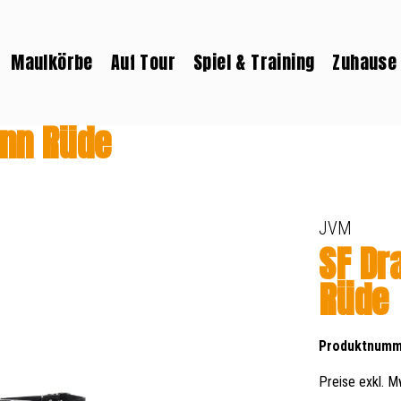
Maulkörbe
Auf Tour
Spiel & Training
Zuhause
nn Rüde
JVM
SF Dr
Rüde
Produktnumm
Preise exkl. M