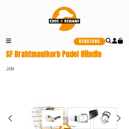
alt springen
BERATUNG
SF Drahtmaulkorb Pudel Hündin
JVM
Bildergalerie überspringen