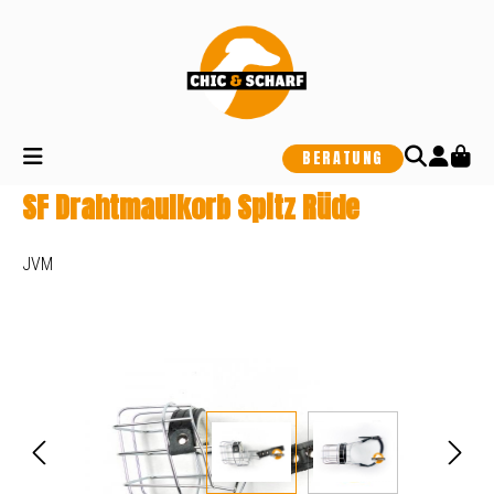
alt springen
BERATUNG
SF Drahtmaulkorb Spitz Rüde
JVM
Bildergalerie überspringen