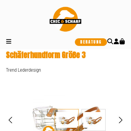
alt springen
BERATUNG
Schäferhundform Größe 3
Trend Lederdesign
Bildergalerie überspringen